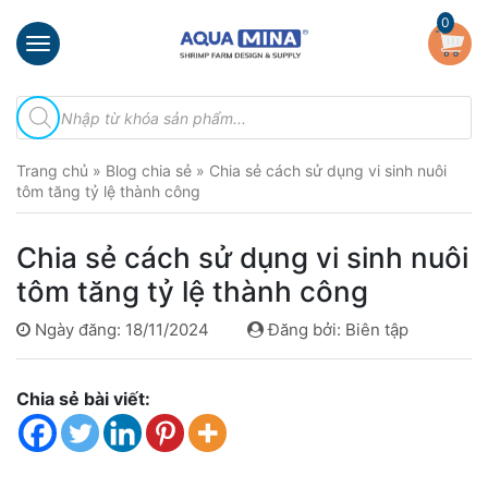
×
0
Trang
Tìm
chủ
kiếm
sản
Giới
phẩm
Trang chủ
»
Blog chia sẻ
»
Chia sẻ cách sử dụng vi sinh nuôi
thiệu
tôm tăng tỷ lệ thành công
Sản
phẩm
Chia sẻ cách sử dụng vi sinh nuôi
Đầu
tôm tăng tỷ lệ thành công
Phun
Vi
Ngày đăng: 18/11/2024
Đăng bởi: Biên tập
Bọt
Khí
Ventek
Chia sẻ bài viết:
Hướng
dẫn
lắp