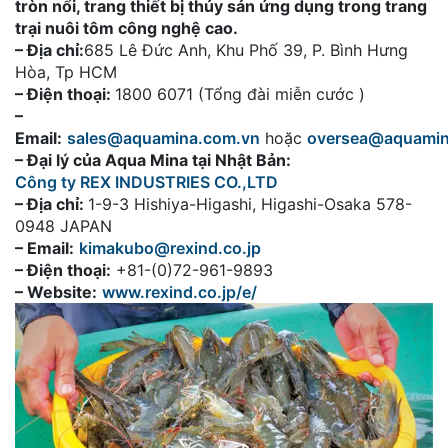
tròn nổi, trang thiết bị thủy sản ứng dụng trong trang
trại nuôi tôm công nghệ cao.
– Địa chỉ:
685 Lê Đức Anh, Khu Phố 39, P. Bình Hưng
Hòa, Tp HCM
– Điện thoại:
1800 6071 (Tổng đài miễn cước )
–
Email:
sales@aquamina.com.vn
hoặc
oversea@aquami
– Đại lý của Aqua Mina tại Nhật Bản:
Công ty REX INDUSTRIES CO.,LTD
– Địa chỉ:
1-9-3 Hishiya-Higashi, Higashi-Osaka 578-
0948 JAPAN
– Email:
kimakubo@rexind.co.jp
– Điện thoại:
+81-(0)72-961-9893
– Website:
www.rexind.co.jp/e/