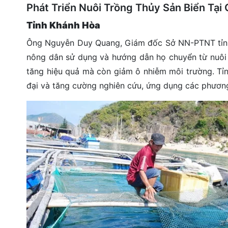
Phát Triển Nuôi Trồng Thủy Sản Biển Tại
đặt
Tỉnh Khánh Hòa
Quy
định
Ông Nguyễn Duy Quang, Giám đốc Sở NN-PTNT tỉnh K
nông dân sử dụng và hướng dẫn họ chuyển từ nuôi 
Blog
tăng hiệu quả mà còn giảm ô nhiễm môi trường. Tỉ
chia
sẻ
đại và tăng cường nghiên cứu, ứng dụng các phươn
Liên
hệ