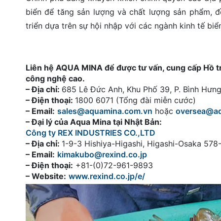
biển để tăng sản lượng và chất lượng sản phẩm, đ
triển dựa trên sự hội nhập với các ngành kinh tế biể
Liên hệ AQUA MINA để được tư vấn, cung cấp Hồ tròn
công nghệ cao.
– Địa chỉ:
685 Lê Đức Anh, Khu Phố 39, P. Bình Hư
– Điện thoại:
1800 6071 (Tổng đài miễn cước)
– Email:
sales@aquamina.com.vn
hoặc
oversea@a
– Đại lý của Aqua Mina tại Nhật Bản:
Công ty REX INDUSTRIES CO.,LTD
– Địa chỉ:
1-9-3 Hishiya-Higashi, Higashi-Osaka 57
– Email:
kimakubo@rexind.co.jp
– Điện thoại:
+81-(0)72-961-9893
– Website:
www.rexind.co.jp/e/