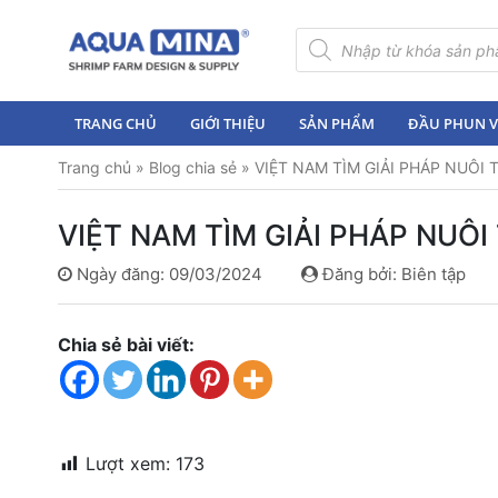
×
Tìm
kiếm
sản
Trang
phẩm
chủ
TRANG CHỦ
GIỚI THIỆU
SẢN PHẨM
ĐẦU PHUN VI
Giới
Trang chủ
»
Blog chia sẻ
»
VIỆT NAM TÌM GIẢI PHÁP NUÔI
thiệu
Sản
VIỆT NAM TÌM GIẢI PHÁP NUÔ
phẩm
Ngày đăng: 09/03/2024
Đăng bởi: Biên tập
Đầu
Phun
Vi
Chia sẻ bài viết:
Bọt
Khí
Ventek
Hướng
Lượt xem:
173
dẫn
lắp