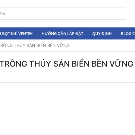
 BỌT KHÍ VENTEK
HƯỚNG DẪN LẮP ĐẶT
QUY ĐỊNH
BLOG C
 TRỒNG THỦY SẢN BIỂN BỀN VỮNG
I TRỒNG THỦY SẢN BIỂN BỀN VỮNG