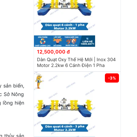
12,500,000 đ
Dàn Quạt Oxy Thế Hệ Mới | Inox 304
Motor 2.2kw 6 Cánh Điện 1 Pha
-3%
 sản biển,
đốc Sở Nông
g lồng hiện
g thủy sản