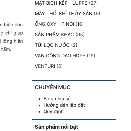
MẶT BÍCH KÉP - LUPPE
(27)
MÁY THỔI KHÍ THỦY SẢN
(6)
ỐNG OXY - T NỐI
(16)
n biển cho
g chỉ giúp
SẢN PHẨM KHÁC
(95)
 lồng hiện
TÚI LỌC NƯỚC
(2)
phẩm.
VAN CỔNG DAO HDPE
(19)
VENTURI
(5)
CHUYÊN MỤC
Blog chia sẻ
Hướng dẫn lắp đặt
Quy định
Sản phẩm nổi bật